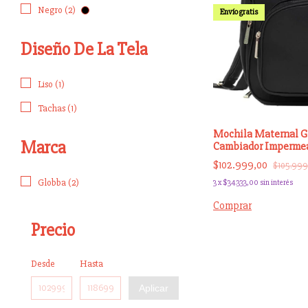
Negro (2)
Envío gratis
Diseño De La Tela
Liso (1)
Tachas (1)
Mochila Maternal G
Marca
Cambiador Imperme
$102.999,00
$105.999
Globba (2)
3
x
$34.333,00
sin interés
Comprar
Precio
Desde
Hasta
Aplicar