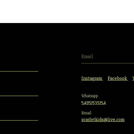
Instagram
Facebook
Whatsapp
541151535154
Email
scarletkids@live.com