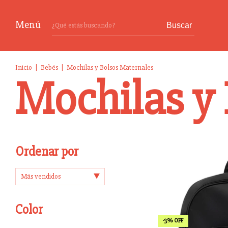
Menú
Buscar
Inicio
|
Bebés
|
Mochilas y Bolsos Maternales
Mochilas y 
Ordenar por
Color
-
3
%
OFF