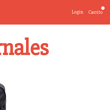
0
Login
Carrito
rnales