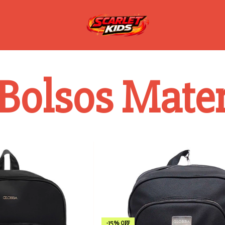
Bolsos Mate
-
15
%
OFF