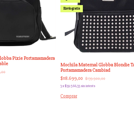
Envío gratis
lobba Pixie Portamamadera
able
Mochila Maternal Globba Blondie T
Portamamadera Cambiad
,00
$118.699,00
$139.900,00
3
x
$39.566,33
sin interés
Comprar