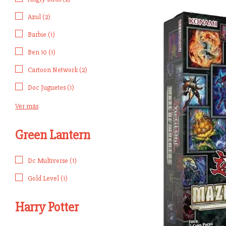
Azul (2)
Barbie (1)
Ben 10 (1)
Cartoon Network (2)
Doc Juguetes (1)
Ver más
Green Lantern
Dc Multiverse (1)
Gold Level (1)
Harry Potter