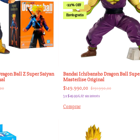
-
22
%
OFF
Envío gratis
Bandai Ichibansho Dragon Ball Super
ragon Ball Z Super Saiyan
Masterlise Original
nal
$149.990,00
$191.990,00
,00
3
x
$49.996,67
sin interés