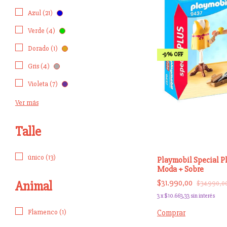
Azul (21)
Verde (4)
Dorado (1)
-
9
%
OFF
Gris (4)
Violeta (7)
Ver más
Talle
único (13)
Playmobil Special P
Moda + Sobre
$31.990,00
Animal
$34.990,0
3
x
$10.663,33
sin interés
Comprar
Flamenco (1)