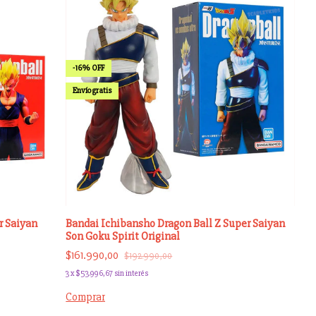
-
16
%
OFF
Envío gratis
r Saiyan
Bandai Ichibansho Dragon Ball Z Super Saiyan
Son Goku Spirit Original
$161.990,00
$192.990,00
3
x
$53.996,67
sin interés