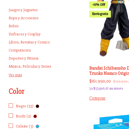
-
16
%
OFF
Juegos y Juguetes
Envío gratis
Ropa y Accesorios
Bebés
Disfraces y Cosplay
Libros, Revistas y Comics
Computación
Deportes y Fitness
Música, Películas y Series
Bandai Ichibansho D
Trunks Namco Origi
Ver más
$161.990,00
$192.990
3
x
$53.996,67
sin interés
Color
Negro (23)
Bordó (2)
Celeste (3)