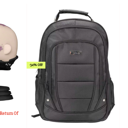
-
34
%
OFF
 Return Of