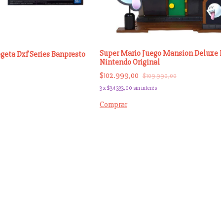
Super Mario Juego Mansion Deluxe 
egeta Dxf Series Banpresto
Nintendo Original
$102.999,00
$109.990,00
3
x
$34.333,00
sin interés
Comprar