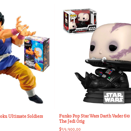
Funko Pop Star Wars Darth Vader 610
Goku Ultimate Soldiers
The Jedi Orig
$59.900,00