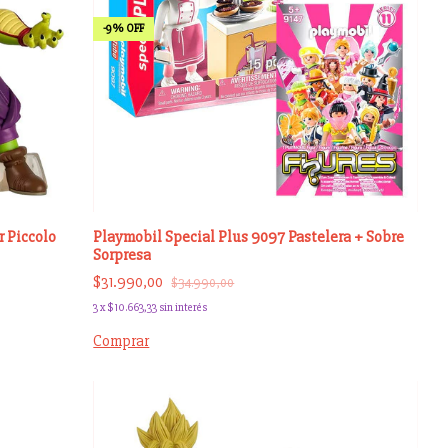
-
9
%
OFF
 Piccolo
Playmobil Special Plus 9097 Pastelera + Sobre
Sorpresa
$31.990,00
$34.990,00
3
x
$10.663,33
sin interés
Comprar