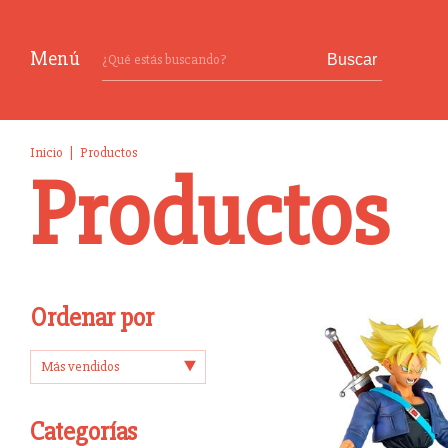
Menú
Buscar
Inicio
|
Productos
Productos
Ordenar por
Categorías