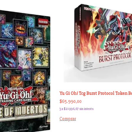
Yu Gi Oh! Tcg Burst Protocol Token B
$65.990,00
3
x
$21.996,67
sin interés