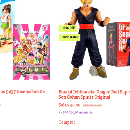
-
16
%
OFF
Envío gratis
lus 9437 Diseñadora De
Bandai Ichibansho Dragon Ball Supe
Son Gohan Spirits Original
$161.990,00
0
$191.990,00
3
x
$53.996,67
sin interés