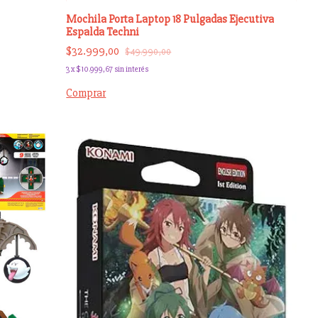
Mochila Porta Laptop 18 Pulgadas Ejecutiva
Espalda Techni
$32.999,00
$49.990,00
3
x
$10.999,67
sin interés
Comprar