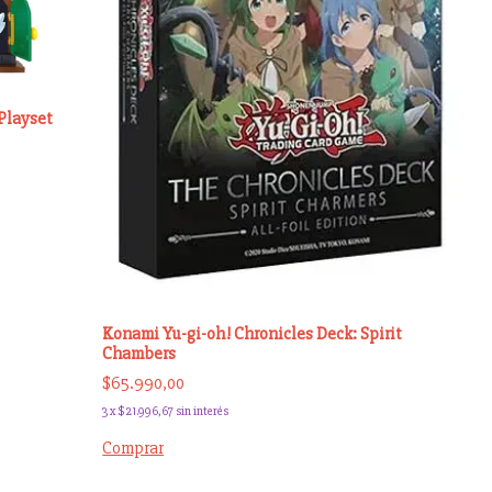
Playset
Konami Yu-gi-oh! Chronicles Deck: Spirit
Chambers
$65.990,00
3
x
$21.996,67
sin interés