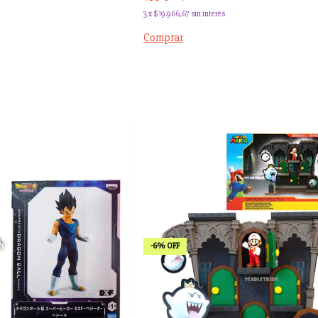
3
x
$19.966,67
sin interés
-
6
%
OFF