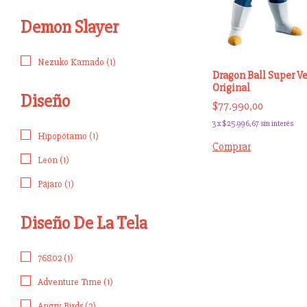
Demon Slayer
Nezuko Kamado (1)
Dragon Ball Super V
Original
Diseño
$77.990,00
3
x
$25.996,67
sin interés
Hipopótamo (1)
León (1)
Pájaro (1)
Diseño De La Tela
76802 (1)
Adventure Time (1)
Angry Birds (2)