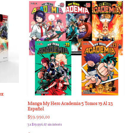
ox
Manga My Hero Academia 5 Tomos 19 Al 23
Español
$59.990,00
3
x
$19.996,67
sin interés