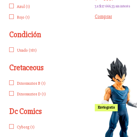
3
x
$27.666,33
sin interés
Azul (1)
Rojo (1)
Condición
Usado (181)
Cretaceous
Dinosaurios B (1)
Dinosaurios D (1)
Envío gratis
Dc Comics
Cyborg (1)