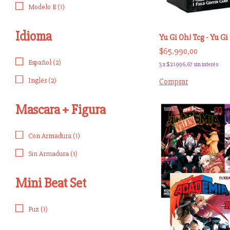
Modelo E (1)
Idioma
Yu Gi Oh! Tcg - Yu 
$65.990,00
Español (2)
3
x
$21.996,67
sin interés
Inglés (2)
Comprar
Mascara + Figura
Con Armadura (1)
Sin Armadura (1)
Mini Beat Set
Fuz (1)