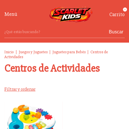
0
Menú
Carrito
Buscar
Inicio
|
Juegos y Juguetes
|
Juguetes para Bebés
|
Centros de
Actividades
Centros de Actividades
Filtrar y ordenar