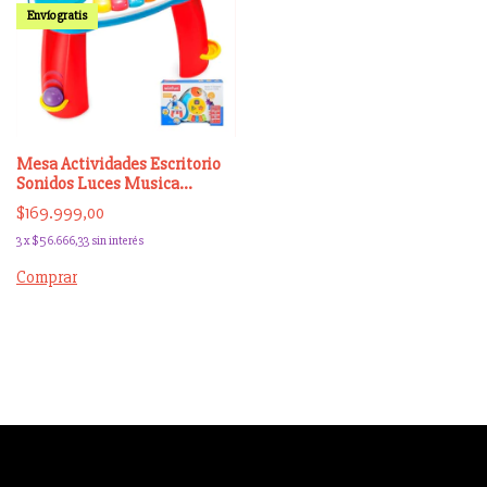
Envío gratis
Mesa Actividades Escritorio
Sonidos Luces Musica
Winfun Original
$169.999,00
3
x
$56.666,33
sin interés