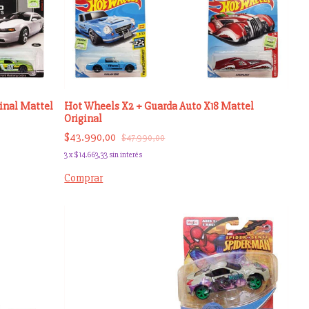
inal Mattel
Hot Wheels X2 + Guarda Auto X18 Mattel
Original
$43.990,00
$47.990,00
3
x
$14.663,33
sin interés
Comprar