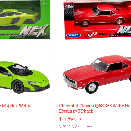
 1:24 Nex Welly
Chevrolet Camaro 1968 Z28 Welly N
Escala 1:36 Pback
00
$44.890,00
3
x
$14.963,33
sin interés