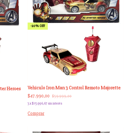
-
20
%
OFF
Vehiculo Iron Man 3 Control Remoto Majorette
ter Heroes
$47.990,00
$59.999,00
3
x
$15.996,67
sin interés
Comprar