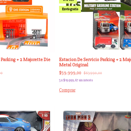
Envío gratis
 Parking + 2 Majorette Die
Estacion De Servicio Parking + 2 Maj
Metal Original
$59.999,00
00
$63.990,00
3
x
$19.999,67
sin interés
Comprar