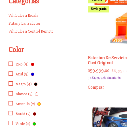
Categorías
Envío gratis
Vehículos a Escala
Pistas y Lanzadores
Vehículos a Control Remoto
Color
Estacion De Servicio
Cast Original
Rojo (9)
$59.999,00
$63.990,
Azul (5)
3
x
$19.999,67
sin interés
Negro (4)
Comprar
Blanco (3)
Amarillo (2)
Bordó (2)
Verde (2)