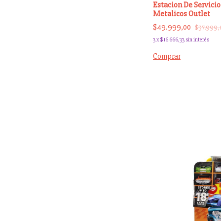
Estacion De Servicio
Metalicos Outlet
$49.999,00
$57.999,
3
x
$16.666,33
sin interés
Comprar