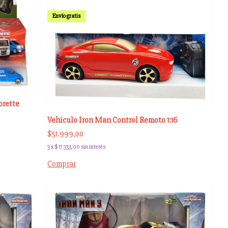
Envío gratis
orette
Vehiculo Iron Man Control Remoto 1:16
$51.999,00
3
x
$17.333,00
sin interés
Comprar