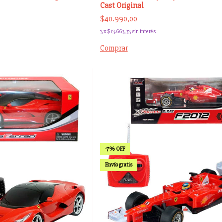
Cast Original
$40.990,00
3
x
$13.663,33
sin interés
Comprar
-
7
%
OFF
Envío gratis