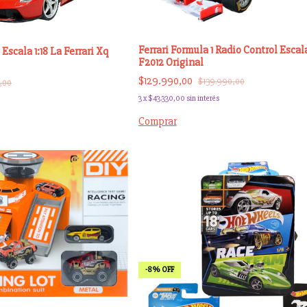
Ferrari Formula 1 Radio Control Escala
 Escala 1:18 La Ferrari Xq
F2012 Original
$129.990,00
$139.990,00
,00
3
x
$43.330,00
sin interés
Comprar
-
8
%
OFF