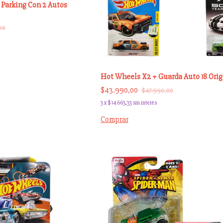
 Parking Con 2 Autos
00
Hot Wheels X2 + Guarda Auto 18 Orig
$43.990,00
$47.990,00
3
x
$14.663,33
sin interés
Comprar