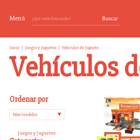
Menú
Buscar
Inicio
|
Juegos y Juguetes
|
Vehículos de Juguete
Vehículos d
Ordenar por
Juegos y Juguetes
-
6
%
OFF