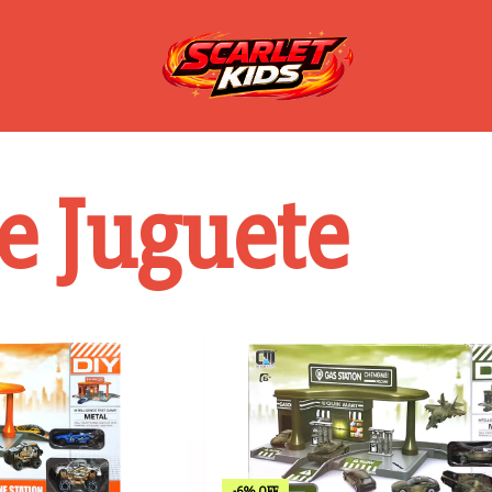
e Juguete
-
6
%
OFF