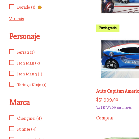
Dorado (1)
Ver más
Envío gratis
Personaje
Ferrari (2)
Iron Man (3)
Iron Man 3 (1)
Tortuga Ninja (1)
Auto Capitan Americ
$51.999,00
Marca
3
x
$17.333,00
sin interés
Comprar
Chengmei (4)
Funrise (4)