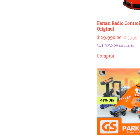
Ferrari Radio Control
Original
$129.990,00
$139.990
3
x
$43.330,00
sin interés
Comprar
-
14
%
OFF