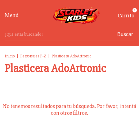
0
Menú
Carrito
Buscar
Inicio
|
Personajes P-Z
|
Plasticera AdoArtronic
Plasticera AdoArtronic
No tenemos resultados para tu búsqueda. Por favor, intentá
con otros filtros.