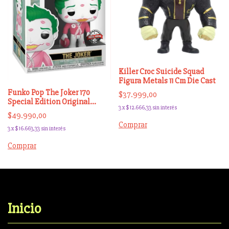
Killer Croc Suicide Squad
Figura Metals 11 Cm Die Cast
Funko Pop The Joker 170
$37.999,00
Special Edition Original
3
x
$12.666,33
sin interés
Scarletkids
$49.990,00
3
x
$16.663,33
sin interés
Inicio