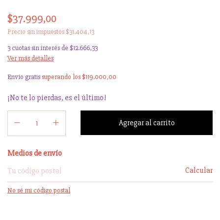
$37.999,00
Precio sin impuestos
$31.404,13
3
cuotas sin interés de
$12.666,33
Ver más detalles
Envío gratis
superando los
$119.000,00
¡No te lo pierdas, es el último!
Entregas para el CP:
Medios de envío
Calcular
No sé mi código postal