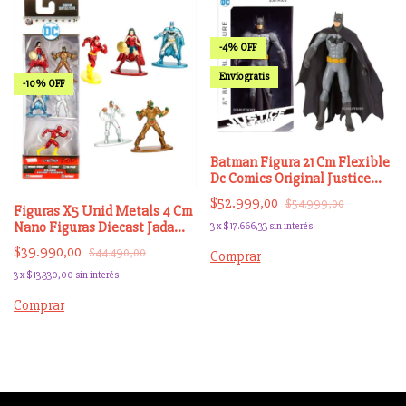
-
4
%
OFF
Envío gratis
-
10
%
OFF
Batman Figura 21 Cm Flexible
Dc Comics Original Justice
Leag
$52.999,00
$54.999,00
Figuras X5 Unid Metals 4 Cm
Nano Figuras Diecast Jada
3
x
$17.666,33
sin interés
Metal
$39.990,00
$44.490,00
3
x
$13.330,00
sin interés
Comprar