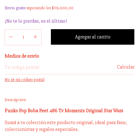
Envío gratis
superando los
$119.000,00
¡No te lo pierdas, es el último!
Entregas para el CP:
Medios de envío
Calcular
No sé mi código postal
Descripción
Funko Pop Boba Feet 486 Tv Moments Original Star Wars
Sumá a tu colección este producto original, ideal para fans,
coleccionistas y regalos especiales.