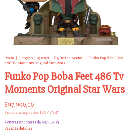
Inicio
|
Juegos y Juguetes
|
Figuras de Acción
|
Funko Pop Boba Feet
486 Tv Moments Original Star Wars
Funko Pop Boba Feet 486 Tv
Moments Original Star Wars
$97.990,00
Precio sin impuestos
$80.983,47
3
cuotas sin interés de
$32.663,33
Ver más detalles