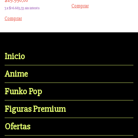
$49.990,00
Comprar
3
x
$16.663,33
sin interés
Inicio
Anime
Funko Pop
Figuras Premium
Ofertas