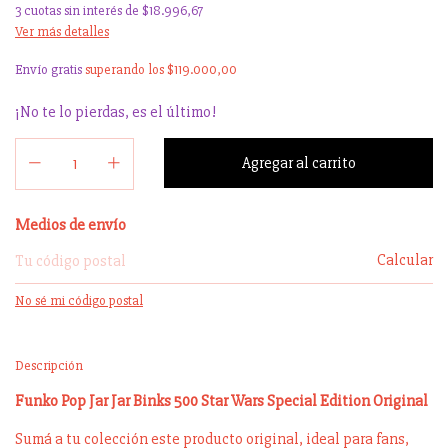
3
cuotas sin interés de
$18.996,67
Ver más detalles
Envío gratis
superando los
$119.000,00
¡No te lo pierdas, es el último!
Entregas para el CP:
Medios de envío
Calcular
No sé mi código postal
Descripción
Funko Pop Jar Jar Binks 500 Star Wars Special Edition Original
Sumá a tu colección este producto original, ideal para fans,