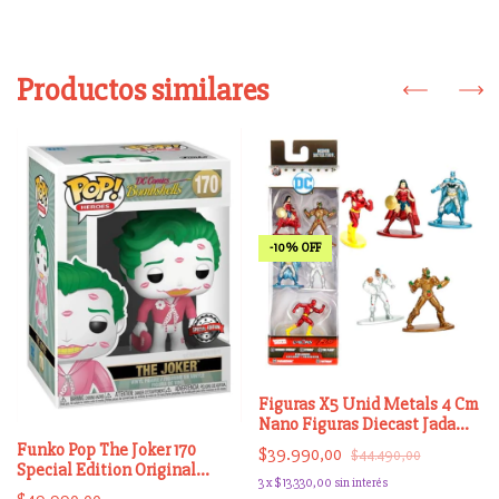
Productos similares
-
10
%
OFF
Figuras X5 Unid Metals 4 Cm
Nano Figuras Diecast Jada
Metal
Funko Pop The Joker 170
$39.990,00
$44.490,00
Special Edition Original
3
x
$13.330,00
sin interés
Scarletkids