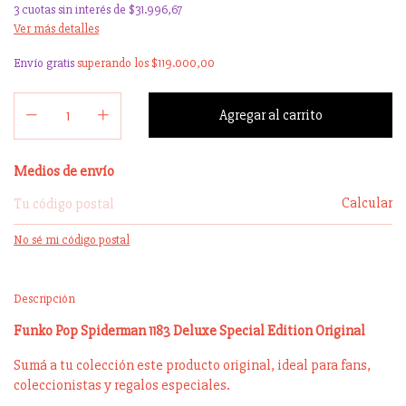
3
cuotas sin interés de
$31.996,67
Ver más detalles
Envío gratis
superando los
$119.000,00
Entregas para el CP:
Medios de envío
Calcular
No sé mi código postal
Descripción
Funko Pop Spiderman 1183 Deluxe Special Edition Original
Sumá a tu colección este producto original, ideal para fans,
coleccionistas y regalos especiales.