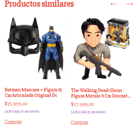
Productos similares
Batman Mascara + Figura 15
The Walking Dead Glenn
Cm Articulada Original Dc
Figura Metals 11 Cm Diecast
Jada
$35.999,00
$37.999,00
3
x
$11.999,67
sin interés
3
x
$12.666,33
sin interés
Comprar