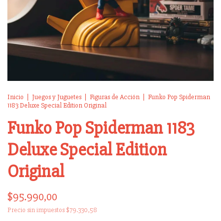
Inicio
|
Juegos y Juguetes
|
Figuras de Acción
|
Funko Pop Spiderman
1183 Deluxe Special Edition Original
Funko Pop Spiderman 1183
Deluxe Special Edition
Original
$95.990,00
Precio sin impuestos
$79.330,58