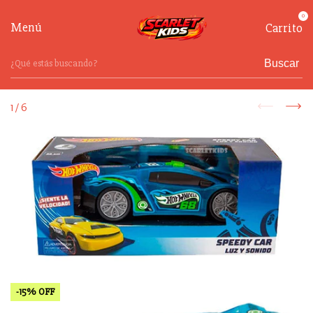
0
Menú
Carrito
Buscar
1
/
6
-
15
%
OFF