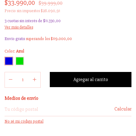
$33.990,00
$39.999,00
Precio sin impuestos
$28.090,91
3
cuotas sin interés de
$11.330,00
Ver más detalles
Envío gratis
superando los
$119.000,00
Color:
Azul
Entregas para el CP:
Medios de envío
Calcular
No sé mi código postal