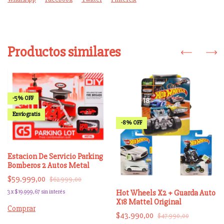
Productos similares
-
5
%
OFF
Envío gratis
-
8
%
OFF
Estacion De Servicio Parking
Bomberos 2 Autos Metal
$59.999,00
$62.999,00
Hot Wheels X2 + Guarda Auto
3
x
$19.999,67
sin interés
X18 Mattel Original
Comprar
$43.990,00
$47.990,00