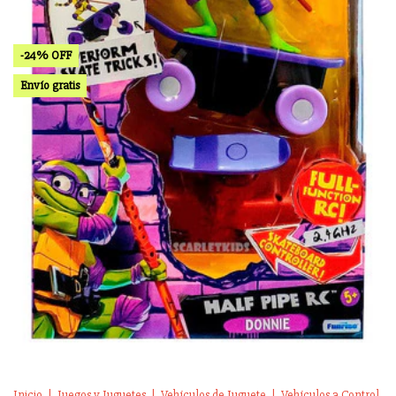
-
24
%
OFF
Envío gratis
Inicio
|
Juegos y Juguetes
|
Vehículos de Juguete
|
Vehículos a Control