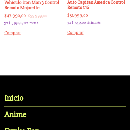
Auto Capitan America Control
Vehiculo Iron Man 3 Control
Remoto 1:16
Remoto Majorette
$51.999,00
$47.990,00
$59.999,00
3
x
$17.333,00
sin interés
3
x
$15.996,67
sin interés
Comprar
Comprar
Inicio
Anime