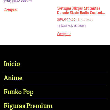
3
x
$15.996,67
sin interés
Tortugas Ninjas Mutantes
Comprar
Donnie Skate Radio Control
Original
$89.999,00
$119.000,00
3
x
$29.999,67
sin interés
Comprar
Inicio
Anime
Funko Pop
Figuras Premium