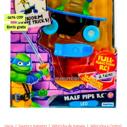
-
24
%
OFF
Envío gratis
Inicio
|
Juegos y Juguetes
|
Vehículos de Juguete
|
Vehículos a Control