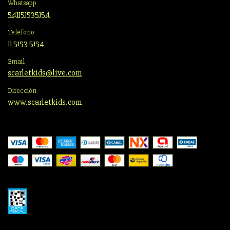
Whatsapp
541151535154
Teléfono
11 5153 5154
Email
scarletkids@live.com
Dirección
www.scarletkids.com