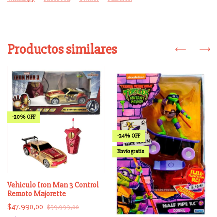
Productos similares
-
20
%
OFF
-
24
%
OFF
Envío gratis
Vehiculo Iron Man 3 Control
Remoto Majorette
$47.990,00
$59.999,00