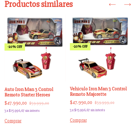
Productos similares
-
20
%
OFF
-
20
%
OFF
Vehiculo Iron Man 3 Control
Auto Iron Man 3 Control
Remoto Majorette
Remoto Starter Heroes
$47.990,00
$47.990,00
$59.999,00
$59.999,00
3
x
$15.996,67
sin interés
3
x
$15.996,67
sin interés
Comprar
Comprar